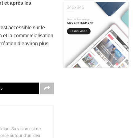
t et après les
 est accessible sur le
n et la commercialisation
création d’environ plus
25
diac. Sa vision est de
force autour d'un idéal