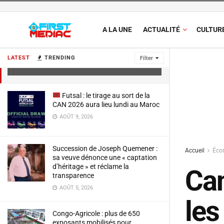
A LA UNE
ACTUALITÉ
CULTUR
Canal+ : Des offres exceptionnelles
pour les fêtes de fin d’année !
LATEST
TRENDING
Filter
NOVEMBRE 4, 2024
Futsal : le tirage au sort de la
CAN 2026 aura lieu lundi au Maroc
AOÛT 9, 2026
Succession de Joseph Quemener :
Accueil
Éco
sa veuve dénonce une « captation
d’héritage » et réclame la
Can
transparence
AOÛT 5, 2026
les
Congo-Agricole : plus de 650
exposants mobilisés pour