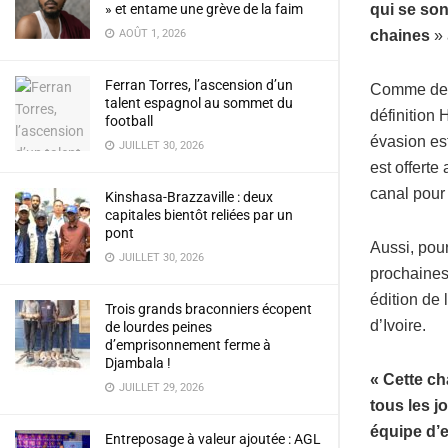
» et entame une grève de la faim
qui se son
AOÛT 1, 2026
chaines
» 
Ferran Torres, l’ascension d’un
Comme de t
talent espagnol au sommet du
définition
football
évasion est
JUILLET 30, 2026
est offerte
canal pour
Kinshasa-Brazzaville : deux
capitales bientôt reliées par un
pont
Aussi, pour
JUILLET 30, 2026
prochaines
édition de
Trois grands braconniers écopent
d’Ivoire.
de lourdes peines
d’emprisonnement ferme à
Djambala !
« Cette ch
JUILLET 29, 2026
tous les j
équipe d’e
Entreposage à valeur ajoutée : AGL