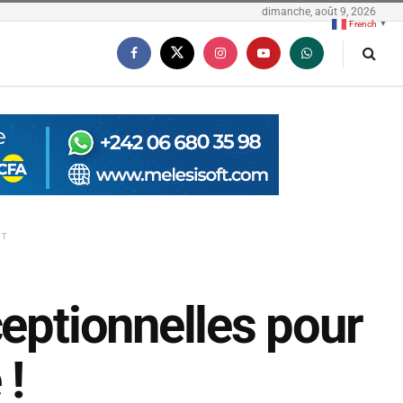
dimanche, août 9, 2026
French
▼
NT
ceptionnelles pour
 !