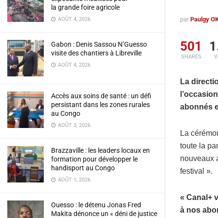
la grande foire agricole
par
Paulgy 
AOÛT 4, 2026
501
1
Gabon : Denis Sassou N’Guesso
visite des chantiers à Libreville
SHARES
V
AOÛT 4, 2026
La direct
l’occasion
Accès aux soins de santé : un défi
persistant dans les zones rurales
abonnés et
au Congo
AOÛT 3, 2026
La cérémoni
toute la pa
Brazzaville : les leaders locaux en
nouveaux a
formation pour développer le
handisport au Congo
festival ».
AOÛT 1, 2026
« Canal+ v
Ouesso : le détenu Jonas Fred
à nos abon
Makita dénonce un « déni de justice