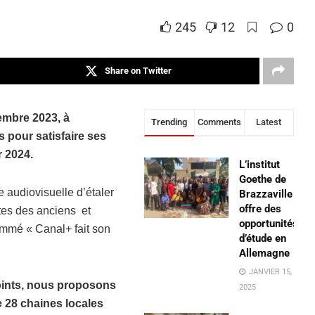
245
12
0
Share on Twitter
embre 2023, à
Trending
Comments
Latest
s pour satisfaire ses
r 2024.
L’institut
Goethe de
e audiovisuelle d’étaler
Brazzaville
offre des
ntes des anciens et
opportunités
ommé « Canal+ fait son
d’étude en
Allemagne
JANVIER 15,
points, nous proposons
2025
e 28 chaines locales