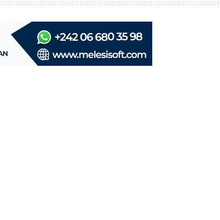
NT
ix à la table ronde
250
5
0