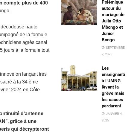
Polémique
on compte plus de 400
autour du
ongo.
mariage de
Julia Otto
la décodeuse haute
Mbongo et
Junior
ccompagné de la formule
Bongo
techniciens agrès canal
SEPTEMBRE
 jours à la formule tout
2, 2025
Les
 innove on lançant très
enseignants
à l’UMNG
sacré à la 34 ème
lèvent la
évrier 2024 en Côte
grève mais
les causes
perdurent
continuité d’antenne
JANVIER 4,
2025
AN’’, grâce à une
perts qui décrypteront