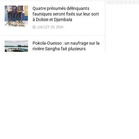
Quatre présumés délinquants
fauniques seront fixés sur leur sort
à Dolisie et Djambala
JUILLET 29, 2026
Pokola-Ouesso : un naufrage sur la
rivière Sangha fait plusieurs
disparus
JUILLET 13, 2026
Accueil
Éco
Environnement : Congo Terminal
Le 
obtient la certification ISO 14001
JUILLET 13, 2026
de 
Pont route-rail Brazzaville –
Kinshasa : le projet qui relie deux
capitales séparées par le fleuve
par
Paulgy 
JUILLET 11, 2026