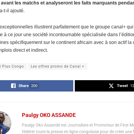
 avant les matchs et analyseront les faits marquants pendan
a-t-il ajouté.
exceptionnelles illustrent parfaitement que le groupe canal+ qui
e à ce jour une société incontournable spécialisée dans l’éditio
nes spécifiquement sur le continent africain avec à son actif la 
lois direct et indirect.
l Plus Congo
Les offres promo de Canal +
Share
200
Tweet
1
Paulgy OKO ASSANDE
Paulgy Oko Assandé est Journaliste et Promoteur de First Mé
fédérer toute la presse en ligne congolaise pour de créer une 