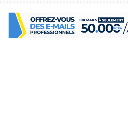
ADVERTISEME
nomie
Congo portera sa vo
Paris
OKO ASSANDE
novembre 4, 2024
in
Économie