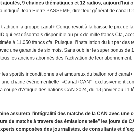
t ajoutés, 9 chaines thématiques et 12 radios, aujourd’hui 
a indiqué Jean Pierre BASSEME, directeur général de canal C
radition la groupe canal+ Congo revoit à la baisse le prix de 
 HD qui est désormais disponible au prix de mille francs Cfa, a
imée à 11.050 francs cfa. Puisque, l’installation du kit par des 
 avec une garantie de six mois. Sans oublier le super bonus de 15
 tous les anciens abonnés dès l’activation de leur abonnement.
 les sportifs inconditionnels et amoureux du ballon rond canal+
 une chaine événementielle »Canal+CAN’’, exclusivement con
 la coupe d’Afrique des nations CAN 2024, du 13 janvier au 11 f
aine assurera l’intégralité des matchs de la CAN avec une 
ours de matchs à travers des émissions telle’’ les jours de C
xperts composées des journalistes, de consultants et d’ex