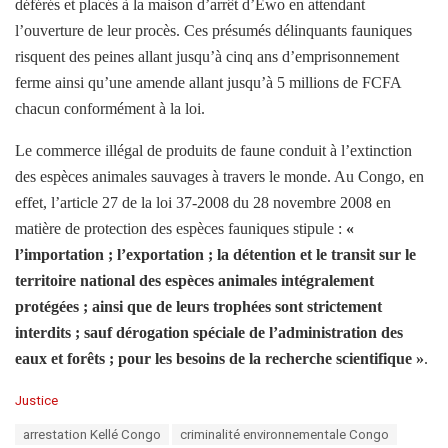
déférés et placés à la maison d’arrêt d’Ewo en attendant
l’ouverture de leur procès. Ces présumés délinquants fauniques
risquent des peines allant jusqu’à cinq ans d’emprisonnement
ferme ainsi qu’une amende allant jusqu’à 5 millions de FCFA
chacun conformément à la loi.
Le commerce illégal de produits de faune conduit à l’extinction
des espèces animales sauvages à travers le monde. Au Congo, en
effet, l’article 27 de la loi 37-2008 du 28 novembre 2008 en
matière de protection des espèces fauniques stipule :
«
l’importation ; l’exportation ; la détention et le transit sur le
territoire national des espèces animales intégralement
protégées ; ainsi que de leurs trophées sont strictement
interdits ; sauf dérogation spéciale de l’administration des
eaux et forêts ; pour les besoins de la recherche scientifique »
.
C
Justice
a
T
arrestation Kellé Congo
criminalité environnementale Congo
t