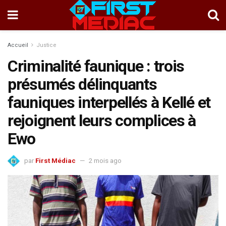
Accueil
Justice
Criminalité faunique : trois
présumés délinquants
fauniques interpellés à Kellé et
rejoignent leurs complices à
Ewo
par
First Médiac
2 mois ago