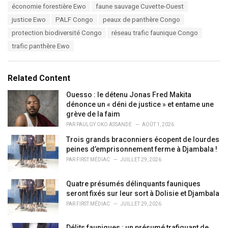
a
e
économie forestière Ewo
faune sauvage Cuvette-Ouest
g
g
s
justice Ewo
PALF Congo
peaux de panthère Congo
o
:
r
protection biodiversité Congo
réseau trafic faunique Congo
i
trafic panthère Ewo
e
s
:
Related Content
Ouesso : le détenu Jonas Fred Makita
dénonce un « déni de justice » et entame une
grève de la faim
PAR
PAULGY OKO ASSANDE
AOÛT 1, 2026
Trois grands braconniers écopent de lourdes
peines d’emprisonnement ferme à Djambala !
PAR
FIRST MÉDIAC
JUILLET 29, 2026
Quatre présumés délinquants fauniques
seront fixés sur leur sort à Dolisie et Djambala
PAR
FIRST MÉDIAC
JUILLET 29, 2026
Délits fauniques : un présumé trafiquant de