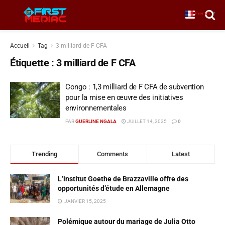
French
▼
Accueil
Tag
3 milliard de F CFA
Étiquette :
3 milliard de F CFA
Congo : 1,3 milliard de F CFA de subvention
pour la mise en œuvre des initiatives
environnementales
PAR
GUERLINE NGALA
JUILLET 14, 2025
0
Trending
Comments
Latest
L’institut Goethe de Brazzaville offre des
opportunités d’étude en Allemagne
JANVIER 15, 2025
Polémique autour du mariage de Julia Otto