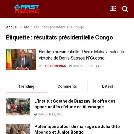
French
▼
Accueil
Tag
résultats présidentielle Congo
Étiquette :
résultats présidentielle Congo
Élection présidentielle : Pierre Mabiala salue la
victoire de Denis Sassou N’Guesso
PAR
FIRST MÉDIAC
MARS 21, 2026
0
Trending
Comments
Latest
L’institut Goethe de Brazzaville offre des
opportunités d’étude en Allemagne
JANVIER 15, 2025
Polémique autour du mariage de Julia Otto
Mbongo et Junior Bongo